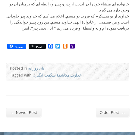
خانواده ای منشاء خود را در ابدیت از پدر و پسر و رابطه ای که درمیان آن دو
وجود دارد می گیرد
خداوند از تو متشکرم که فرزند تو هستم. اعلام می کنم که خداوند پدر جاودانی
است و من قسمتی از خانوادۀ الهی خداوند هستم. من روح پسر خواندگی را
دریافت نموده ام و به واسطۀ او فریاد می زنم " ابا ، یعنی پدر". آمین
Facebook
Twitter
Odnoklassniki
Yahoo
Share
Post
Mail
نان روزانه
Posted in
خداوند،مکاشفۀ شگفت انگیزی
Tagged with
←
→
Newer Post
Older Post