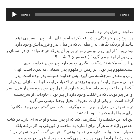
Audio
00:00
00:00
Player
خداوند از عزل پدر بوده است
من روح پسر خواندگی را دریافت کرده ام و ندای " ابا - پدر " سر می دهم
بیایید از نزدیک نگاهی به رابطه ای که در میان پدر و فرزندانش وجود دارد
بیندازیم . " از این رو زانو می زنم در برابر آن پدرکه هر خانواده ای در آسمان و
بر زمین از او نام می گیرد" ( افسسیان 3 : 14 – 15
در این آیه مکاشفۀ شگفت انگیزی وجود دارد. پدر بودن خداوند ابدی
است.مفهوم پدر بودن بر زمین از مفهوم پدر آسمانی که پدری است الهی،
ازلی و مقتدر سرچشمه می گیرد. پس خداوند همیشه پدر بوده است. پدر
عیسی مسیح. رابطۀ پدری و فرزندی در الاهیات رابطه ای است ازلی. پیش از
آنکه این خلقت وجود داشته باشد خداوند از عزل پدر بوده و مسیح از عزل پسر
او. هر پدر بودنی که در خلقت وجود دارد از پدر بودن جاودانی او سرچشمه
گرفته است. در یکی از آیات معروف انجیل یوحنا عیسی می گوید
"در خانه پدر من منزل بسیار است و گرنه به شما می گفتم می روم تا مکانی
برای شما آماده کنم " ( یوحنا 2 : 14
این آیه این حقیقت را آشکار می کند که او پدر است و او خانه ای دارد. در کتاب
مقدس واژۀ خانه هرگز برای اشاره به ساختمان فیزیکی به کار نرفته بلکه
همواره به خانواده اشاره می نماید. وقتی که عیسی گفت " در خانۀ پدر من "
او دربارۀ خانوادۀ الهی خود سخن می گفت. خداوند از عزل پدر بوده و هر