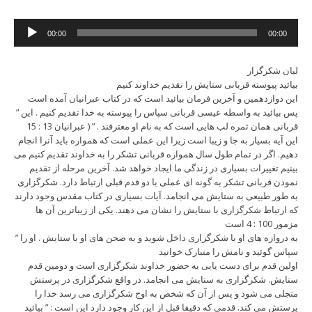
Audio
00:00
00:00
Player
لبان شکرگزار
بیائید پیوسته قربانی ستایش را تقدیم خداوند کنیم
این دوازدهمین و آخرین فرمان بیائید است که در کتاب عبرانیان آمده است
” پس بیائید به واسطه عیسی قربانی سپاس را پیوسته به خدا تقدیم کنیم . این
قربانی همان ثمره لب هایی است که به نام او معترفند . ” ( عبرانیان 13 : 15
این آیه بسیار به جا و زیبا است زیرا این عملی است که همواره باید آنرا انجام
دهیم. اگر در تمام طول سال همواره قربانی تشکر را به خداوند تقدیم کنیم می
بینیم تغییرات بسیاری در زندگی ما ایجاد خواهد شد. آخرین مرحله از تقدیم
نمودن قربانی تشکر به گونه ای عملی با دو قدم قبلی ارتباط دارد. شکرگزاری
به طور طبیعی به ستایش می انجامد. آیات بسیاری در کتاب مقدس وجود دارند
که ارتباط شکرگزاری با ستایش را نشان می دهند. یکی از زیباترین آن ها
مزمور 100 : 4 است
” به دروازه های او با شکرگزاری داخل شوید و به صحن های او با ستایش . او را
سپاس گوئید و نامش را متبارک خوانید
اولین قدم برای دست یابی به حضور خداوند شکرگزاری است و دومین قدم
ستایش. شکرگزاری به ستایش می انجامد. در واقع شکرگزاری در پرستش
متجلی می شود و پس از آن که شخص به اوج شکرگزاری می رسد خدا را
پرستش می کند. قدمی که دقیقا قبل از این کار وجود دارد این است : ” بیائید