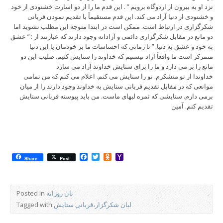
نزد او به بیرون از اردوگاه برویم ” . این قدم ما را از دو اسارت خشنودی از خود
و خشنودی از دنیا آزاد می کند. این قدم مستقیماً با تقدیم نمودن قربانی
شکرگزاری در ارتباط است. ممکن است در ابتدا متوجه این مطلب نشوید اما
دو مانع در مقابل شکرگزاری دائمی و آزادانه وجود دارند که عبارتند از : ” عشق
به خود و عشق به دنیا. ” تا زمانی که احساسات ما بر خودمان یا این دنیا
متمرکز است ما واقعاً آزاد نیستیم که خداوند را ستایش کنیم. صلیب این دو
مانع را بر می دارد و ما را برای ستایش خداوند آزاد می سازد
خداوندا از تو متشکرم. تو را ستایش می کنم. اعلام می کنم که من تمامی
موانعی که در مقابل تقدیم قربانی ستایش به خداوند وجود دارند را از میان
برمی دارم. ستایشی که ثمره لبهای ماست. من باید پیوسته قربانی ستایش
تقدیم کنم. آمین
Facebook
Twitter
Odnoklassniki
Yahoo
Share
Post
Mail
نان روزانه
Posted in
لبان شکرگزار،قربانی ستایش
Tagged with