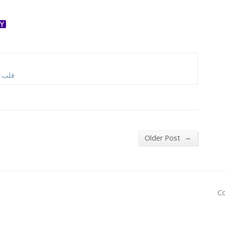
ok
ter
dnoklassniki
Yahoo
Mail
قلب و
→
Older Post