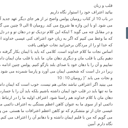
قلب و زبان
keys
بیائید اعتراف خود را استوار نگاه داریم
to
در باب 10 از کتاب رومیان پولس واضح تر از هر جای دیگر عهد جد
increase
می شود. او با این واژه ها شروع می کند. رومیان 8 الی 9 چنین می گوید
or
decrease
که ما وعظ می کنیم که اگر به زبان خود اعتراف کنی عیسی خداوند ا
volume.
که خدا او را از مردگان برخیزانید نجات خواهی یافت
اساس نجات ما کلام خداوند است. کلامی که باید با ایمان بکار گرفته شو
دهیم یکی با قلب مان و دیگری دهان مان. ما باید با قلب مان ایمان د
نماییم و آن را با دهان خود با صدای بلند بازگو کنیم. پولس چنین ادامه 
و نجات می یابد "( رومیان 10 : 10
می بینید اگر اعترافی نباشد نجاتی هم نیست. خوب است که ایمان داشته
ما نه تنها باید در قلب خود ایمان داشته باشیم بلکه باید آن را با جسار
دهان مان با کلام خداوند هم راستا شود. اعتراف اولیه ما را در ارتبا
دائمی او از سوی ما به عنوان کاهن اعظم بستگی به اعتراف دائمی ما 
عیسی جان از تو متشکرم که تو کاهن اعظم اعترافات ما هستی. من وعد
می گویم که من با قلبم ایمان داشته و با دهانم آن را اعتراف می کنم. ز
نگاه دارم. آمین