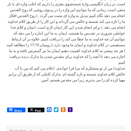
است. در زبان انگلیسی واژۀ شستشوی مغزی را داریم که اغلب واژه ای با بار
منفی است. زمانی که ما بتوانیم این واژه را در پرتوی روشی که روح القدس
انجام می دهد نگاه کنیم تبدیل به واژه ای مثبت می گردد . ( روح القدس افکار
ما را تازه می کند شسته و خالص می گرداند و این کار را از طریق کلام خداوند
انجام می دهد. ) برای انجام شدن این کار ایمان لازم است. ایمان و کلام خدا
عواملی ضروری در تقدیس ما هستند. ایمان به ما این اجازه را می دهد که
بتوانیم آن چه خداوند به ما عطا می کند را دریافت کنیم. علاوه بر آن ارتباط
مستقیمی در کلام خداوند و ایمان ما وجود دارد. ( رومیان 17:10 را مطالعه کنید.
) هر چه بیشتر به کلام خداوند اهمیت دهیم ایمان ما نیز گسترش یافته و به ما
اجازه می دهد تا آنچه را که خداوند برای مقدس شدن ما تدارک دیده دریافت
کنیم
خداوندا من از تو متشکرم که مرا فرا خواندی. اعلام می کنم که من با آب
خالص کلام خداوند شسته و تازه گشته ام. تدارک کاملی که از طریق آن برایم
مهیا کرده ای را می پذیرم. زیرا من مقدس هستم. آمین
Facebook
Twitter
Odnoklassniki
Yahoo
Share
Post
Mail