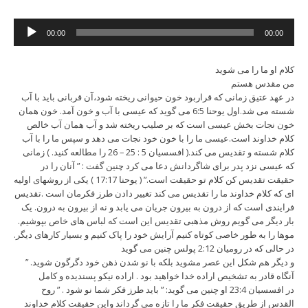
Audio
00:00
00:00
Player
کلام او ما را می شوید
من مقدس هستم
در عهد عتیق زمانی که قراربود خون حیوانی ریخته شود،آن قربانی باید با آب
شسته می شد.اول یوحنا 6:5 می گوید که عیسی با آب و خون آمد. خون همان
خون نجات بخش عیسی است که بر صلیب ریخته شد و آب همان آب خالص
کلام خداوند است.عیسی ما را با خون خود نجات می دهد و سپس ما را با آب
کلام شسته و تقدیس می کند.( افسسیان 5 : 25 – 26 را مطالعه کنید. ) زمانی
که عیسی نزد پدر برای شاگردانش دعا می کرد چنین گفت : ” آنان را در
حقیقت تقدیس کن کلام تو حقیقت است.” ( یوحنا 17:17 ) یکی از روشهای اولیه
ای که کلام خداوند ما را تقدیس می کند تغییر دادن طرز فکرمان است .تقدیس
فرایندی است که از درون به بیرون جریان می یابد و نه از بیرون به درون. یک
بار دیگر می گویم روش مذهبی تقدیس این است که لباس های خاص بپوشیم.
موها را به طور خاصی کوتاه کنیم آرایش خود را پاک کنیم و بسیار کارهای دیگر.
در حالی که در رومیان 2:12 پولس چنین می گوید
” و دیگر هم شکل این عصر مشوید بلکه با نو شدن ذهن خود دگرگون شوید.
آنگاه قادر به تشخیص اراده خدا خواهید بود . اراده نیکو پسندیده و کامل
در افسسیان 23:4 او چنین می گوید: ” باید طرز فکر شما نو شود . ” روح
القدس از طریق حقیقت فکر ما را تازه می گرداند واین حقیقت کلام خداوند