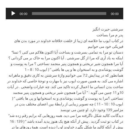
Audio
00:00
00:00
Player
سرشتی حیرت انگیز
پدر م مرا بساخت
در کتاب ایوب ما خلاصه ای زیبا از خلقت خلاقانه خداوند در مورد بدن های
فیزیکی خود می خوانیم
“دستان تو مرا به تمامی بسرشت و بساخت آیا اکنون هلاکم می کنی ؟ تمنا
اینکه به یاد آری که مرا از گل سرشتی . آیا اکنون مرا به خاک بر می گردانی ؟
آیا مرا همچون شیر نریختی و همچون پنیر منجمد نساختی ؟ مرا به پوست و
گوشت پوشاندی و به استخوان ها و پی ها بافتی ” ( ایوب 10 : 8 – 1
همانطور که در پیدایش 7:2 می خوانیم واژۀ سرشتن به کاری دقیق و ماهرانه
اشاره می کند. به همین صورت ایوب نیز با مهارت و توجۀ خاصی که خداوند در
ساخت بدن انسانی ما اعمال کرده تاکید می کند. چه عبارات واضحی . در آیات
10و 11 چنین می گوید : ” آیا مرا همچون شیر نریختی و همچون پنیر منجمد
نساختی ؟مرا به پوست و گوشت پوشاندی و به استخوانها و پی ها بافتی ” (
ایوب 10 : 10 – 11 ) چه تصویر زیبایی از رابطۀ بین اعضای مختلف بدن در
مزامیر 139 وجود دارد. او چنین می نویسد
“دیدگانت کالبد شکل ناگرفته مرا می دید. همه روزهایی که برایم رقم زده شد
در کتاب تو ثبت گردید . پیش از آنکه هیچ یک هنوز پدید آمده باشد ” ( 139 : 16
پیش از آنکه کالبد ما شکل بگیرد خداوند او را دیده است. همۀ روزهای ما در