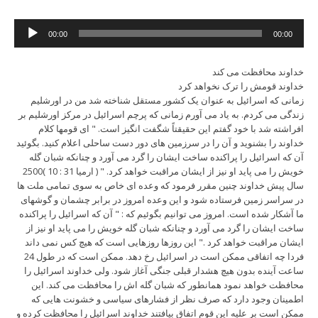
Audio
00:00
00:00
Player
خداوند محافظت می کند
خداوند قومش را ترک نخواهد کرد
زمانی که اسرائیل به عنوان یک کشور مستقل شناخته شد من در اورشلیم
زندگی می کردم. به یاد می آورم زمانی که پرچم اسرائیل در مرکز اورشلیم بر
افراشته شد با خود گفتم این حقیقتاً شگفت انگیز است. " ای قومها کلام
خداوند را بشنوید و آن را در سرزمین های دور دست ساحلی اعلام کنید. بگوئید
آن که اسرائیل را پراکنده ساخت ایشان را گرد می آورد و چنانکه شبان گله
خویش را می پاید او نیز از ایشان مراقبت خواهد کرد. " ( ارمیا 31 : 10 )2500
سال پیش خداوند چنین مقرر فرمود که وعده ای خاص به سوی تمامی ملت ها
در سراسر زمین فرستاده شود و این وعده امروز در برابر چشمان و گوشهای
ما آشکار شده است. امروز می توانیم بگوئیم که : " آن که اسرائیل را پراکنده
ساخت ایشان را گرد می آورد و چنانکه شبان گله خویش را می پاید او نیز از
ایشان مراقبت خواهد کرد ." این روزها روزهایی است که هیچ کس نمی داند
فردا چه اتفاقی ممکن است در اسرائیل رخ دهد. ممکن است که در طول 24
ساعت آینده بدون هیچ هشدار قبلی جنگی آغاز شود. ولی خداوند اسرائیل را
محافظت خواهد نمود همانطور که شبان گله اش را محافظت می کند. این
اطمینان وجود دارد که صرف نظر از فشارهای سیاسی و خشونت هایی که
ممکن است بر علیه این قوم اتفاق بیافتند خداوند اسرائیل را محافظت کرده و