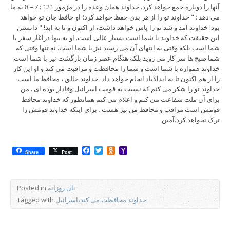
آنها را دوباره جمع خواهد کرد. خداوند همان وعده را در مزمور 121 : 7 – 8 به ما
می دهد : " خداوند تو را از هر بدی حفظ خواهد کرد؛ او حافظ جان تو خواهد
بود! خداوند آمد و شد تو را پاس خواهد داشت، از اکنون و تا به ابد! " دانستن
این حقیقت که خداوند با شما است بسیار عالی است. او نه تنها درآغاز سفر با
شما است بلکه وقتی به انتهای آن می رسید نیز با شما است. نه تنها وقتی که
شما صبح ها سر کار می روید بلکه هنگام عصر زمان بازگشت نیز با شما است.
خداوند همواره با شما است و شما را محافظت و مراقبت می کند و او این کار
را از هم اکنون تا به ابدالاباد انجام خواهد داد. خداوند خالق ، محافظ ما است
خداوند تو را شکر می کنم که نسبت به قومت اسرائیل وفادار بوده ای . من
برای آن ملت شفاعت می کنم و اعلام می کنم همانطور که خداوند محافظ
قومش است مراقب و محافظ من نیز هست . برای اینکه خداوند قومش را
ترک نخواهد کرد.آمین
Facebook
Twitter
Odnoklassniki
Yahoo
Share
Post
Mail
نان روزانه
Posted in
خداوند محافظت می کند،اسرائیل
Tagged with