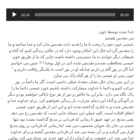
Audio
00:00
00:00
Player
جدا شده توسط خون
من مقدس هستم
عیسی خون خود را ریخت تا ما را فدیه داده تقدیس مان کند و جدا ساخته و ما
را مقدس گرداند.حال این امکان وجود دارد که در حالتی زندگی کنیم که گناه و
شیطان دیگر نتوانند به ما دسترسی داشته باشند جایی که ما از طریق خون
عیسی محافظت شده و تقدیس شده ایم .در اول یوحنا 7:1 چنین می خوانیم
" اما اگر در نور گام بر داریم چنانکه او در نور است با یکدیگر رفاقت داریم و
خون پسر او عیسی ما را از هر گناه پاک می سازد
در این متن زمان حال نشان دهندۀ عملی دائمی است. اگر ما دائماً در نور
حرکت کنیم و دائما با خداوند مشارکت داشته باشیم خون عیسی دائما ما را
پاک نگاه می دارد. بنابراین ما خالص و دور از هر نوع ناپاکی خواهیم بود و دیگر
در آلودگی و گناه این دنیای شرارت بار زندگی نخواهیم کرد. برای خداوند جدا و
تقدیس شده و به کناری گذاشته شده ایم و این امر از طریق خون عیسی
اتفاق افتاده است. کلید عملی این مسئله جایی است که تقدیس رخ می دهد
یعنی مذبح. در عهد عتیق تا زمانی که قربانی بر مذبح گذاشته نشده بود تنها
جسم بی جان یک حیوان محسوب می شد. اما زمانی که قربانی بر روی مذبح
قرار می گرفت و بر آن بسته می شد آن قربانی مقدس گشته و برای خداوند
جدا می شد. این حقیقت برای ایمان داران عهد جدید نیز صدق می کند. پولس