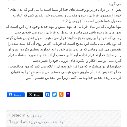
می گوید
" پس ای برادران در پرتو رحمت های خدا از شما استدعا می کنم که بدن های
خود را همچون قربانی زنده و مقدس و پسندیده خدا تقدیم کنی که عبادت
معقول شما همین است . " ( رومیان 1:12
تنها تفاوتی که در میان قربانی ها عهد عتیق و عهد جدید وجود دارد این است که
بدن های ما زنده باقی می ماند و ما تبدیل به قربانی زنده می شویم حتی
زمانی که خود را بر روی مذبح خداوند قرار می دهیم. اصول تقدیس همان گونه
که بود باقی می ماند. این مذبح است که قربانی که بر روی آن گذاشته شده را
تقدیس می کند. زمانی که ما بدن های خود را به خداوند تسلیم نکرده ایم و آن
را بر مذبح خداوند قرار نداده ایم تا بر حسب اراده خداوند مورد استفاده قرار
گیرد نمی توانیم افکار و انگیزه های درونی خود را تغییر دهیم
خداوندا از تو متشکرم که مرا فرا خوانده ای. اعلام می کنم که من محافظت ،
جدا و تقدیس شده از طریق خون عیسی هستم. من جسم خود را به عنوان
قربانی زنده تقدیم خداوند می کنم . زیرا من مقدس هستم . آمین
Facebook
Twitter
Odnoklassniki
Yahoo
Share
Post
Mail
نان روزانه
Posted in
جدا شده،مقدس،خون
Tagged with