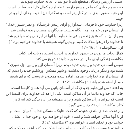
عیسی از زمین زندگان منقطع شد تا بتوانیم تا ابد به خداوند بپیوندیم
جنبه سوم حیاتی که ما در مسیح داریم نقطه اوج و کمال کار او بر صلیب است.
این جنبه حضور ابدی ما در کنار پدر است و نه گذراندن ابدیت جدای از او و در
جهنم
” زیرا خداوند، خود با فرمانی بلندآواز و آوای رئیس فرشتگان و نفیر شیپور خدا،
از آسمان فرود خواهد آمد. آنگاه نخست مردگانِ در مسیح، زنده خواهند شد.
پس از آن، ما که هنوز زنده و باقی مانده‌ایم، با آنها در ابرها ربوده خواهیم شد
تا خداوند را در هوا ملاقات کنیم، و بدین‌گونه همیشه با خداوند خواهیم بود. ” (
اول تسالونیکیان 4 : 16 – 17
کمال نجات ما بودن در حضور خداوند در ابدیت است. دو باب آخر کتاب
مکاشفه زندگی ابدی ما را در حضور خداوند تشریح می کند
” سپس آسمانی جدید و زمینی جدید دیدم، زیرا آسمان اوّل و زمین اوّل سپری
شده بود و دیگر دریایی وجود نداشت. و شهر مقدّس اورشلیم جدید را دیدم که
از آسمان از نزد خدا پایین میآمد، آماده شده همچون عروسی که برای شوهر
خود آراسته شده باشد. ” ( مکاشفه 21 : 1 – 2
به اعتقاد من اورشلیم جدیدی که از آسمان پائین می آید همان کلیسا است.
جایی که خداوند دائما در آن ساکن است. یکی از اهداف خداوند برای کلیسا این
است که بتواند در آن ساکن شود و برای همیشه در آن زندگی کند آیه 3 در
کتاب مکاشفه باب 21 چنین می گوید
” و از تخت، صدای بلندی شنیدم که گفت: «اینک، مسکن خدا با آدمیان است، و
او با آنها ساکن خواهد شد؛ و ایشان قوم او خواهند بود، و خود خدا با ایشان
خواهد بود و خدای ایشان خواهد بود. ” ( مکاشفه 21 : 3
خداوندم عیسی به خاطر کارت بر صلیب تو را شکر می کنم.اعلام می کنم که