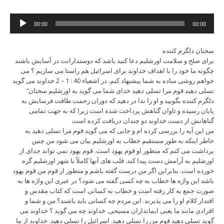
Audio
00:00
00:00
Player
سخنان دلگرم کننده
برای صلح و سلامت اورشلیم دعا کنید باشد که دوستدارانت در آسایش باشند
چگونه ما خود را با اهداف خداوند برای اسرائیل هم راستا می سازیم ؟ می
خواهم روشی ساده به شما پیشنهاد کنم. در اشعیاء 40 : 1 – 2 خداوند می گوید
“تسلی دهید قوم مرا تسلی دهید خدای شما می گوید به اورشلیم سخنان
دلگرم کننده بگویید و او را ندا در دهید که دوران زحمت طاقت فرسایش به
پایان رسیده و تاوان گناهش پرداخت شده است زیرا که به جهت تمامی
گناهانش از دست خداوند دو چندان دریافت کرده است
من این آیه را بررسی کرده ام و جایی که می گوید قوم مرا تسلی دهید به
خاطر اینکه به طور مستقیم خطاب به اورشلیم بیان می شود من چنین
برداشت می کنم که منظور او قوم یهود است. قوم یهود نمی تواند جدای از
اورشلیم به آرامش دست پیدا کند. قلب های آنها کاملاً با شهر اورشلیم گره
خورده است. بنابراین اگر من درست گفته باشم و منظور از قوم من قوم یهود
باشد این واژه ها خطاب به چه کسی گفته می شود؟ در عبری این واژه ها به
صورت جمع به کار رفته است و خطاب به کسانی است که کتاب مقدس و
اقتدار کلام او را می پذیرند. این مردم چه کسانی باید باشند؟ من و شما و
افرادی مانند ما یعنی ایمانداران مسیحی. خداوند چه می گوید ؟ خداوند می
گوید تسلی دهید قوم من را تسلی دهید. اسرائیل را تسلی دهید. خداوند از ما