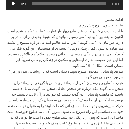
Audio
00:00
00:00
Player
ادامه مسیر
بیائید به سوی بلوغ پیش رویم
تا این جا دیدیم که در کتاب عبرانیان چهار بار عبارت " بیائید " تکرار شده است.
اکنون به پنجمین " بیائید " می رسیم . بیائیدی که نتیجۀ جدیدی برای ما در بر
دارد. عبرانیان 6 : 1 می گوید: " پس بیائید تعالیم ابتدائی درباره مسیح را پشت
سر نهاده به سوی کمال پیش رویم . " بسیاری از مسیحیان این گونه فکر می
کنند که می توان در زندگی مسیحی به جائی رسید و اعلام کرد بالاخره رسیدم.
اما این چیز حقیقت ندارد. ایستایی و سکون در زندگی روحانی تقریباً غیر
ممکن است. امثال 4 : 18 می گوید
" طریق پارسایان همچون طلوع سپیده دمان است که تا روشنائی نیم روز هر
دم نور او فزونی می گیرد
عبارت " طریق پارسایان " درباره ایمانداری خاص یا گروهی از ایمانداران
سخن نمی گوید بلکه درباره هر شخص عادلی سخن می گوید. به یاد داشته
باشید که ماهیت پارسایی این گونه نیست که بتوانید در آن ثابت بایستید چه
برسد به اینکه در آن جا توقف کنید. پارسایی به عنوان یک راه مستلزم داشتن
حرکت ، پیشروی و توسعه است. زمانی که ما خداوند را به عنوان نجات دهندۀ
خود می شناسیم این راه شروع می شود. شروع آن مانند طلوع خورشید است.
مانند این است که پس از تاریکی خورشید طلوع نموده است ط لوعی که در
قلب های ما اتفاق می افتد. اما طلوع غایت هدف خداوند نیست بلکه تنها
شروعی برای آن است. زمانی که ما در مسیر پارسائی قدم بر می داریم این