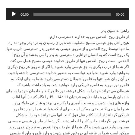
Audio
00:00
00:00
Player
راهی به سوی پدر
از طریق روح القدس من به خداوند دسترسی دارم
هیچ راهی بجز عیسی مسیح مصلوب شده برای رسیدن به نزد پدر وجود ندارد.
ما تنها توسط روح القدس و از طریق عیسی به حضور پدر دسترسی داریم. تنها
یک روح است که به انسان توانایی دسترسی به پدر را می بخشد و آن روح
القدس است و روح القدس تنها از طریق خداوند عیسی مسیح عمل می کند.
اگر شما از درب دیگری به جز عیسی وارد شوید یا اگر از طریق هر روح دیگری
بخواهید وارد شوید نخواهید توانست به حضور خداوند دسترسی داشته باشید.
در آن زمان شما تنها به قلمرو شیطان دسترسی دارید. شما به جای اینکه به
قلمرو نور بروید به قلمرو تاریکی وارد خواهید شد. به یاد داشته باشید که
شیطان می تواند خود را به شکل فرشته نور ظاهر کند و خادمان خود را به جای
خادمان پارسایی بنمایاند.( دوم قرنتیان 11 : 14 – 15 را نگاه کنید. ) آنها اغلب
واژه های زیبا ، شیرین و محبت آمیزی را بکار می برند و عباراتی طولانی و
شیوا بیان می کنند. حتی ممکن است برای اینکه بتوانند شما را وارد قلمرو
تاریکی گردانند از آیات کلام نقل قول کنند. آنها می توانند خود را به شکل
فرشته نور بگردانند و این کار را انجام دهند. اگر شما از طریق عیسی مسیحی
مصلوب وارد نمی شوید و اگر شما از طریق روح القدس به نزد پدر نمی روید
ممکن است شما در فرقه ای دروغین عضو شوید و وارد قلمرو ماوراء طبیعی