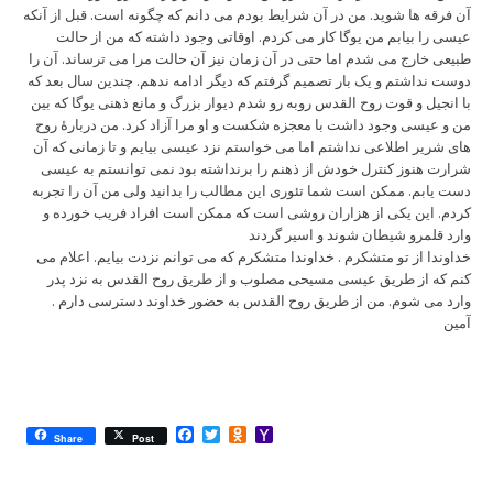
آن فرقه ها شوید. من در آن شرایط بودم می دانم که چگونه است. قبل از آنکه
عیسی را بیابم من یوگا کار می کردم. اوقاتی وجود داشته که من از حالت
طبیعی خارج می شدم اما حتی در آن زمان نیز آن حالت مرا می ترساند. آن را
دوست نداشتم و یک بار تصمیم گرفتم که دیگر ادامه ندهم. چندین سال بعد که
با انجیل و قوت روح القدس روبه رو شدم دیوار بزرگ و مانع ذهنی یوگا که بین
من و عیسی وجود داشت با معجزه شکست و او مرا آزاد کرد. من دربارۀ روح
های شریر اطلاعی نداشتم اما می خواستم نزد عیسی بیایم و تا زمانی که آن
شرارت هنوز کنترل خودش از ذهنم را برنداشته بود نمی توانستم به عیسی
دست یابم. ممکن است شما تئوری این مطالب را بدانید ولی من آن را تجربه
کردم. این یکی از هزاران روشی است که ممکن است افراد فریب خورده و
وارد قلمرو شیطان شوند و اسیر گردند
خداوندا از تو متشکرم . خداوندا متشکرم که می توانم نزدت بیایم. اعلام می
کنم که از طریق عیسی مسیحی مصلوب و از طریق روح القدس به نزد پدر
وارد می شوم. من از طریق روح القدس به حضور خداوند دسترسی دارم .
آمین
Facebook
Twitter
Odnoklassniki
Yahoo
Share
Post
Mail