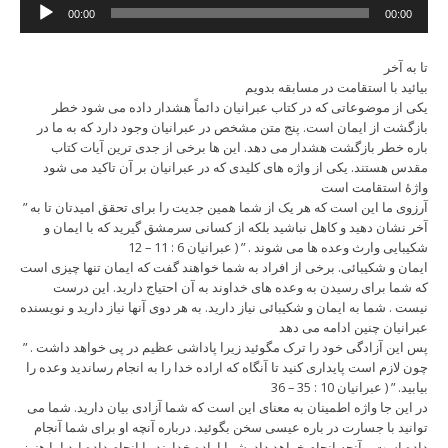
Audio
00:00
00:00
Player
تا به آخر
بیائید با استقامت در مسابقه بدویم
یکی از موضوعاتی که در کتاب عبرانیان دائماً هشدار داده می شود خطر
بازگشت از ایمان است. پنج متن مشخص در عبرانیان وجود دارد که به ما در
باره خطر بازگشت هشدار می دهد. این ها برخی از جدی ترین آیات کتاب
مقدس هستند. یکی از واژه های کلیدی که در عبرانیان بر آن تاکید می شود
واژۀ استقامت است
” آرزوی ما این است که هر یک از شما همین جدیت را برای تحقق امیدتان تا به
آخر نشان دهید و کاهل نباشید بلکه از کسانی سرمشق گیرید که با ایمان و
شکیبایی وارث وعده ها می شوند . ” ( عبرانیان 6 : 11 – 12
ایمان و شکیبائی. برخی از افراد به شما خواهند گفت که ایمان تنها چیزی است
که شما برای رسیدن به وعده های خداوند به آن احتیاج دارید. این درست
نیست . شما به ایمان و شکیبائی نیاز دارید. به هر دوی آنها نیاز دارید و نویسنده
عبرانیان چنین ادامه می دهد
” پس این آزادگی خود را ترک مگوئید زیرا پاداشی عظیم در پی خواهد داشت .
چون لازم است پایداری کنید تا آنگاه که اراده خدا را به انجام رساندید وعده را
بیابید. ” ( عبرانیان 10 : 35 – 36
در این جا واژه اطمینان به معنای این است که شما آزادی بیان دارید. شما می
توانید با جسارت در باره عیسی سخن بگوئید. درباره آنچه او برای شما آنجام
داده است و آنچه انجام خواهد داد. شما اراده خداوند را انجام داده اید اما هنوز