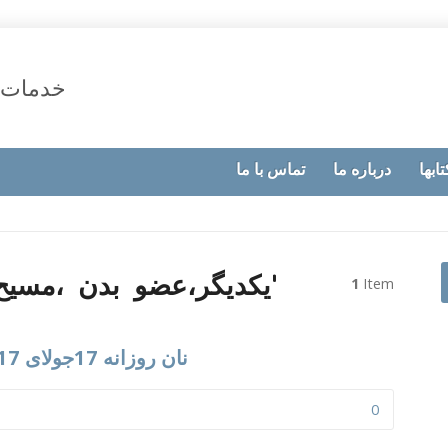
خدمات 
تابها
درباره ما
تماس با ما
Posts tagged with ‘یکدیگر،عضو بدن ،مسیح’
1
Item
نان روزانه 17جولای 2017،ما به یکدیگر نیاز داریم
0