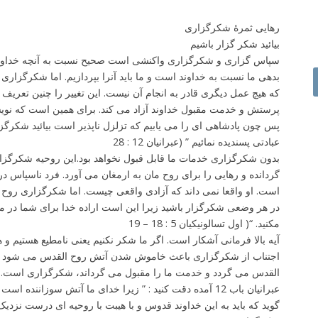
رهایی ثمرۀ شکرگزاری
بیائید شکر گزار باشیم
سپاس گزاری و شکرگزاری واکنشی است صحیح نسبت به آنچه خداوند ب
بدهی ما نسبت به خداوند است و ما باید آنرا بپردازیم. اما شکرگزاری 
که هیچ عمل دیگری قادر به انجام آن نیست. این تغییر را چنین تعریف
پرستش و خدمت مقبول خداوند آزاد می کند. برای همین است که نویسن
عبادتی پسندیده نمائیم ” (عبرانیان 12 : 28
بدون شکرگزاری خدمات ما قابل قبول نخواهد بود.این روحیه شکرگز
گردانده و رهایی را برای روح مان به ارمغان می آورد. فرد ناسپاس د
است. او واقعا نمی داند که آزادی واقعی چیست. اما شکرگزاری روح م
مکنید. “( اول تسالونیکیان 5 : 18 – 19
آیه بالا فرمانی آشکار است. اگر ما شکر نکنیم یعنی نامطیع هستیم و هم
اجتناب از شکرگزاری باعث خاموش شدن آتش روح القدس می شود و
القدس می گردد و خدمت ما را مقبول می گرداند، شکرگزاری است. 
گوید که باید به این خداوند قدوس و با هیبت با روحیه ای درست نزدیک