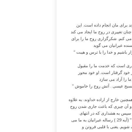
رای مان انجام داده است. این
چنان تغییری در روح ما ایجاد می کند
 می کنم. شکرگزاری روح ما را برای
ده عبرانیان می گوید
” پس چون پادشاهی ای را می یابیم که تزلزل ناپذیر است بیائید شکرگزار باشیم و خدا را با ترس و هیبت
اری است که خدمت ما را مقبول
ر خود گرفتار است. او خود محور
ا را آزاد می سازد
” در هر وضعی شکرگزار باشید زیرا این است اراده خدا برای شما در مسیح عیسی . آتش روح را خاموش
چنین خارج از اراده خداوند. به علاوه
 آن چیزی که باعث جاری شدن روح
سپس به هشداری که در انتهای
عبرانیان باب 12 آمده دقت کنید : ” زیرا خدای ما آتش سوزاننده است ” (آیه 29 ) رساله عبرانیان به ما می
 شویم. یعنی با قلبی فروتن و