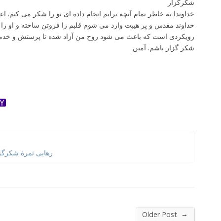
شکرگزار
خداوندا به خاطر تمام آنچه برایم انجام داده ای تو را شکر می کنم. ا
خداوند مقدس و پر هیبت وارد می شوم قلبم را فروتن ساخته و او را
رویکردی است که باعث می شود روح من آزاد شده تا پرستش و خدمتی
شکر گزار باشم. آمین
ok
ter
dnoklassniki
Yahoo
Mail
رهایی ثمرۀ شکرگز
→
Older Post