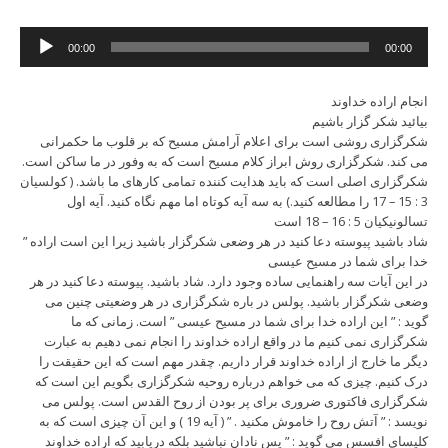
Audio
00:00
00:00
Player
انجام اراده خداوند
بیائید شکر گزار باشیم
شکرگزاری روشی است برای اعلام آرامش مسیح که بر قلوب ما حکمرانی
می کند. شکرگزاری روش ابراز کلام مسیح است که به وفور در ما ساکن است.
شکرگزاری اصلی است که باید هدایت کننده تمامی کارهای ما باشد. ( کولسیان
3 : 15 – 17 را مطالعه کنید.) به سه آیه کوتاه اما مهم نگاه کنید. آیه اول
تسالونیکیان 5 : 16 – 18 است
” شاد باشید پیوسته دعا کنید در هر وضعی شکرگزار باشید زیرا این است اراده
خدا برای شما در مسیح عیسی
در این آیات سه راهنمایی ساده وجود دارد. شاد باشید. پیوسته دعا کنید در هر
وضعی شکرگزار باشید. پولس در باره شکرگزاری در هر وضعیتی چنین می
گوید : ” این اراده خدا برای شما در مسیح عیسی ” است. زمانی که ما
شکرگزاری نمی کنیم ما در واقع اراده خداوند را انجام نمی دهیم به عبارت
دیگر ما خارج از اراده خداوند قرار داریم. چقدر مهم است که این حقیقت را
درک کنیم. چیزی که می خواهم درباره روحیه شکرگزاری بگویم این است که
شکرگزاری فاکتوری ضروری برای پر بودن از روح القدس است. پولس می
نویسد : ” آتش روح را خاموش مکنید . ” ( آیه 19 ) و این آن چیزی است که به
کلیسای افسس می گوید : ” پس نادان نباشید بلکه دریابید که اراده خداوند