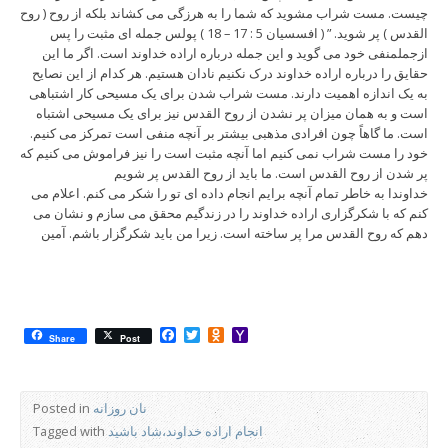
چیست. مست شراب مشوید که شما را به هرزگی می کشاند بلکه از روح ( روح
القدس ) پر شوید. ” ( افسسیان 5 : 17 – 18 ) پولس جمله ای مثبت را پس
ازجملمنفی خود می گوید و این جمله درباره اراده خداوند است. اگر ما این
حقایق را درباره اراده خداوند درک نکنیم نادان هستیم. هر کدام از این نصایح
به یک اندازه اهمیت دارند. مست شراب شدن برای یک مسیحی کار اشتباهی
است و به همان میزان پر نشدن از روح القدس نیز برای یک مسیحی اشتباه
است. ما گاهاً چون افرادی مذهبی بیشتر بر آنچه منفی است تمرکز می کنیم.
خود را مست شراب نمی کنیم اما آنچه مثبت است را نیز فراموش می کنیم که
پر شدن از روح القدس است. ما باید از روح القدس پر شویم
خداوندا به خاطر تمام آنچه برایم انجام داده ای تو را شکر می کنم. اعلام می
کنم که با شکرگزاری اراده خداوند را در زندگیم محقق می سازم و نشان می
دهم که روح القدس مرا پر ساخته است. زیرا من باید شکرگزار باشم. آمین
Facebook
Twitter
Odnoklassniki
Yahoo
Share
Post
Mail
نان روزانه
Posted in
انجام اراده خداوند،شاد باشید
Tagged with