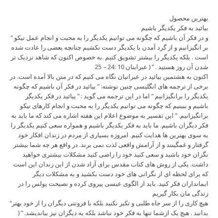
بهترین محصول
بیائید به فکر یکدیگر باشیم
” و در فکر آن باشیم که چگونه می توانیم یکدیگر را به محبت و انجام عمل نیکو
بر انگیزانیم و از گرد آمدن با یکدیگر دست نکشیم چنانچه بعضی را عادت شده
است . بلکه یکدیگر را بیشتر تشویق کنیم .به خصوص اکنون که شاهد نزدیک تر
شدن آن روز هستید . ” ( عبراینان 10 :24 – 25
اکنون به هشتمین بیائید در عبرانیان نگاه می کنیم که در متن بالا آمده است. در
برخی از ترجمه های انگلیسی چنین نوشته: ” بیائید در فکر آن باشیم که چگونه
یکدیگر را برانگیزانیم ” اما در این ترجمه می گوید : ” بیائید در فکر یکدیگر
باشیم و ببینیم که چگونه می توانیم یکدیگر را به محبت و انجام کارهای نیکو
برانگیزانیم. ” این تفسیر به موضوع اعلام این هفته اشاره می کند که ما باید به
فکر دیگران باشیم. ما باید به فکر یکدیگر باشیم و همواره سعی کنیم یکدیگر را
به سوی بهترین ها هدایت کنیم. امروزه بسیاری از مردم در زندان افکار خود
گرفتار و غمگینند و از آرامش واقعی لذت نمی برند. در واقع هر چه شما بیشتر
نگران خود باشید و سعی کنید خود را راضی کنید مشکلات بیشتری خواهید
داشت. یکی از روش های کتاب مقدس برای آزاد شدن از این زندان این است
که برای لحظه ای از نگرانی های خود دست بکشید و به مشکلات دیگر
ایمانداران فکر کنید. باید از الگوی عیسی پیروی کرده و نصیحت پولس را در
زندگی مان بکار گیریم
“هیچ کاری را از سر جاه طلبی و تکبر نکنید بلکه با فروتنی دیگران را از خود بهتر
بدانید . هیچ یک ازشما تنها به فکر خود نباشد بلکه به دیگران نیز بیاندیشد. ” (