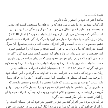
نتیجۀ کلمات ما
بیائید اعتراف خود را استوار نگاه داریم
کل کتاب مقدس به ما نشان می دهد که واژه های ما مشخص کننده ای تقدیر
ما هستند. همانطور که در امثال می خوانیم: " مرگ و زندگی در قدرت زبان
است آنان که دوستش می دارند از میوه اش خواهند خورد " ( امثال 18 :21 )
زبان در زندگی ما یا حیات را به بار می آورد یا مرگ را. اگر اعتراف مثبت انجام
دهیم محصول آن حیات است و اگر اعتراف منفی انجام دهیم محصول آن مرگ
است. هر آنچه که ما با زبان مان اقرار کنیم نتیجه و میوۀ آن را خواهیم خورد
این حقیقت را نیز می توان در واژه های که عیسی گفت مشاهده کرد. "اما به
شما می گویم که مردم برای هر هر سخن پوچ که بر زبان برانند در روز داوری
حساب خواهند داد زیرا با سخنان خود تبرئه خواهید شد و با سخنان خود محکوم
خواهید گردید " ( متی 12 : 35 – 36 ) مسیحیان اغلب عبارات احمقانه ای بر
زبان می آورند که باعث بی احترامی به نام خداوند می گردد و با این جمله خود
را توجیه می کنند که منظوری نداشتم. اما عیسی گفت : " هر واژۀ ای که شما
بکار ببرید." توجیه درستی نیست که شما سخنی را بگویید و سپس بگویید که
منظوری از آن نداشتم. ما باید اعتراف صحیح خود را استوار نگاه داریم. تنها دو
گزینه در ارتباط مان با مسیح و کلام خداوند وجود دارد. به آن اعتراف کنیم یا آن
را انکار کنیم. یک بار دیگرعیسی می گوید
"هر که نزد مردم مرا اقرار کند من نیز در حضور پدر خود که در آسمان است او
را اقرار خواهم کرد اما هر که مرا نزد مردم انکار کند من نیز در حضور پدر خود