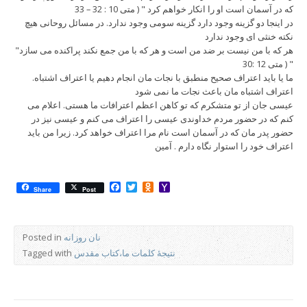
که در آسمان است او را انکار خواهم کرد " ( متی 10 : 32 – 33
در اینجا دو گزینه وجود دارد گزینه سومی وجود ندارد. در مسائل روحانی هیچ
نکته خنثی ای وجود ندارد
"هر که با من نیست بر ضد من است و هر که با من جمع نکند پراکنده می سازد
" ( متی 12 :30
ما یا باید اعتراف صحیح منطبق با نجات مان انجام دهیم یا اعتراف اشتباه.
اعتراف اشتباه مان باعث نجات ما نمی شود
عیسی جان از تو متشکرم که تو کاهن اعظم اعترافات ما هستی. اعلام می
کنم که در حضور مردم خداوندی عیسی را اعتراف می کنم و عیسی نیز در
حضور پدر مان که در آسمان است نام مرا اعتراف خواهد کرد. زیرا من باید
اعتراف خود را استوار نگاه دارم . آمین
Facebook
Twitter
Odnoklassniki
Yahoo
Share
Post
Mail
نان روزانه
Posted in
نتیجۀ کلمات ما،کتاب مقدس
Tagged with