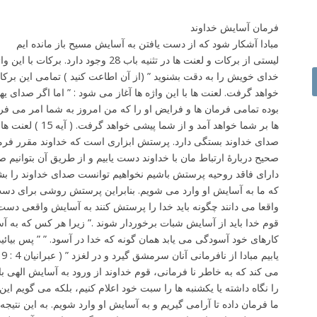
فرمان آسایش خداوند
مبادا آشکار شود که از دست یافتن به آسایش مسیح باز مانده ایم
لیستی از برکات و لعنت ها در تثنیه باب 28 وج
خدای خویش را به دقت بشنوید ” (از آن اطاعت کنید ) تمامی این برکا
خواهد گرفت. لعنت ها با این واژه ها آغاز می شود : ” اما اگر صدای 
بوده تمامی فرمان ها و فرایض او را که من امروز به شما امر می فرما
ها بر شما خواهد آمد و ا
صدای خداوند بستگی دارد. پرستش ابزاری است که خداوند مقرر فرمود
صحیح دربارۀ ارتباط مان با خداوند دست یابیم و از طریق آن بتوانیم صد
دارای فاقد روحیه پرستش باشیم نخواهیم توانست صدای خداوند را ب
که ما به آسایش او وارد می شویم. بنابراین پرستش روشی برای دست 
واقعا می دانند چگونه باید خدا را پرستش کنند به آسایش واقعی دست 
قوم خدا باید از آسایش شبات برخوردار شوند .” زیرا هر کس که به آ
کارهای خود آسودگی می یابد همان گونه که خدا در آسود. ” ” پس بیائید
می کند که به خاطر نا فرمانی، قوم خداوند از ورود به آسایش الهی با
را نگاه داشته یا یکشنبه ها را سبت خود اعلام کنیم، بلکه می گویم این
ما فرمان داده تا آرامی گیریم و به آسایش او وارد شویم. به این نتیج