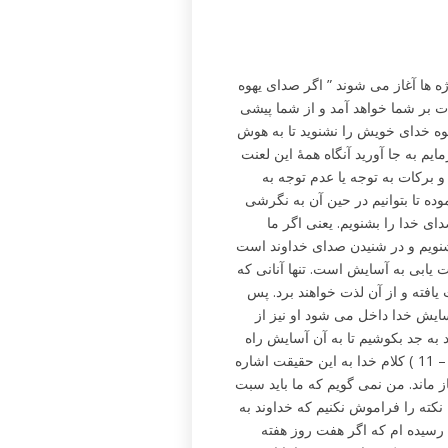
ود دارد. برکات با این واژه ها آغاز می شوند ” اگر صدای یهوه
ت بر شما خواهد آمد و از شما پیشی
یهوه خدای خویش را نشنوید تا به هوش
یم به جا آورید آنگاه همۀ این لعنت
ز شما پیشی خواهد گرفت. ( آیه 15 ) لعنت ها و برکات به توجه یا عدم توجه به
ه تا بتوانیم در حین آن به نگرشی
ای خدا را بشنویم. یعنی اگر ما
شنویم و در شنیدن صدای خداوند است
یابی به آسایش است. تنها آنانی که
یافته و از آن لذت خواهند برد. پس
سایش خدا داخل می شود او نیز از
 به جد بکوشیم تا به آن آسایش راه
یابیم مبادا از نافرمانی آنان سرمشق گیرد و در لغزد ” ( عبرانیان 4 : 9 – 11 ) کلام خدا به این حقیقت اشاره
ز ماند. من نمی گویم که ما باید سبت
 نکته را فراموش نکنیم که خداوند به
ه رسیده ام که اگر هفت روز هفته