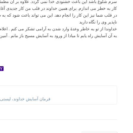
سرم شلوغ باشد این باعث خشنودی خدا نمی گردد. علاوه بر آن مطمئن
کار به خطر می اندازم. برای همین خداوند در قلب من کار جدیدی آغاز 
در قلب شما نیز این کار را انجام دهد. این می تواند باعث شود که به 
ناپذیر وی را نگاه دارید
خداوندا از تو به خاطر وعدۀ وارد شدن به آرامی تشکر می کنم . اعلا
به آن آسایش راه یابم تا مبادا از ورود به آسایش مسیح باز مانم . آمین
ok
ter
dnoklassniki
Yahoo
Mail
فرمان آسایش خداوند، لیستی ا