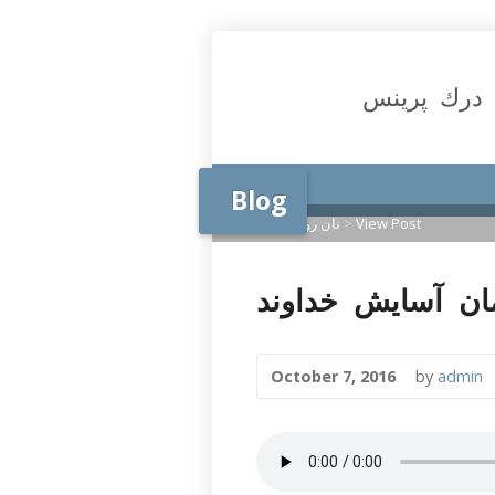
درك پرينس
Blog
View Post
>
نان روزانه
>
Home
October 7, 2016
by
admin